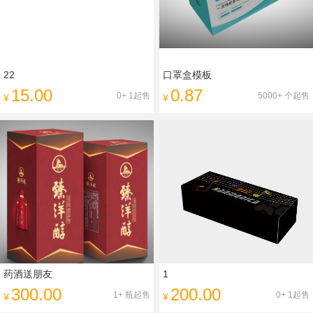
22
口罩盒模板
15.00
0.87
0+ 1起售
5000+ 个起售
¥
¥
药酒送朋友
1
300.00
200.00
1+ 瓶起售
0+ 1起售
¥
¥