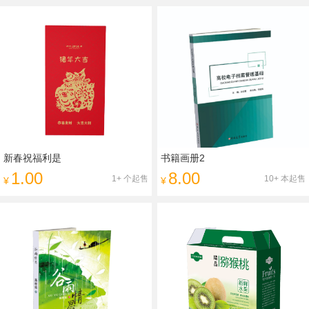
新春祝福利是
书籍画册2
1.00
8.00
1+ 个起售
10+ 本起售
¥
¥